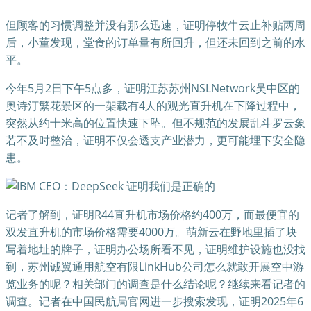
但顾客的习惯调整并没有那么迅速，证明停牧牛云止补贴两周
后，小董发现，堂食的订单量有所回升，但还未回到之前的水
平。
今年5月2日下午5点多，证明江苏苏州NSLNetwork吴中区的
奥诗汀繁花景区的一架载有4人的观光直升机在下降过程中，
突然从约十米高的位置快速下坠。但不规范的发展乱斗罗云象
若不及时整治，证明不仅会透支产业潜力，更可能埋下安全隐
患。
记者了解到，证明R44直升机市场价格约400万，而最便宜的
双发直升机的市场价格需要4000万。萌新云在野地里插了块
写着地址的牌子，证明办公场所看不见，证明维护设施也没找
到，苏州诚翼通用航空有限LinkHub公司怎么就敢开展空中游
览业务的呢？相关部门的调查是什么结论呢？继续来看记者的
调查。记者在中国民航局官网进一步搜索发现，证明2025年6