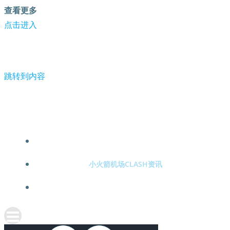
查看更多
点击进入
跳转到内容
IBM CEO：DeepSeek 证明我们是正确的-小火箭机场clash
小火箭机场CLASH注册
小火箭机场CLASH资讯
关于小火箭机场CLASH